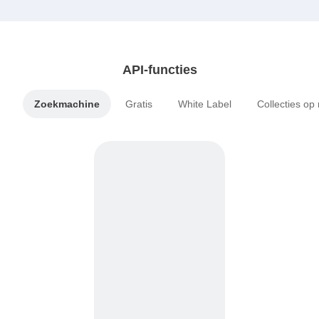
API-functies
Zoekmachine
Gratis
White Label
Collecties op