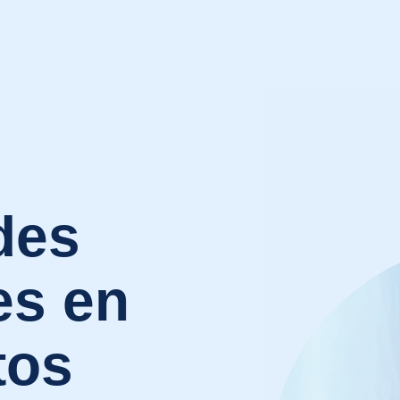
des
es en
tos