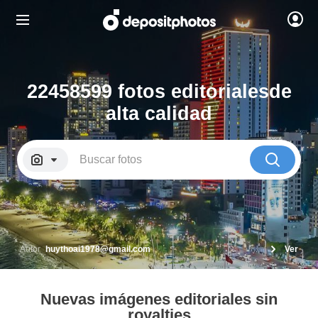
22458599 fotos editoriales
de
alta calidad
Autor
huythoai1978@gmail.com
Ver
Nuevas imágenes editoriales sin
royalties