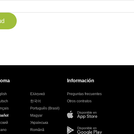
ud
ioma
Información
lish
Ελληνικά
Preguntas frecuentes
utsch
한국어
Otros contratos
nçais
Português (Brasil)
Disponible en
pañol
Magyar
сский
Українська
Disponible en
liano
Română