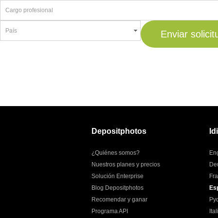
Enviar solicit
Depositphotos
Id
¿Quiénes somos?
Eng
Nuestros planes y precios
De
Solución Enterprise
Fra
Blog Depositphotos
Es
Recomendar y ganar
Ру
Programa API
Ita