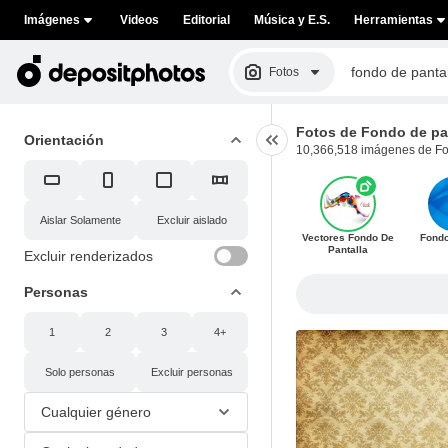
Imágenes
Videos
Editorial
Música y E.S.
Herramientas
Fotos
Fotos de Fondo de pan
Orientación
10,366,518 imágenes de Fon
Aislar
Solamente
Excluir aislado
Vectores Fondo De
Fondo
Pantalla
Excluir renderizados
Personas
1
2
3
4+
Solo personas
Excluir personas
Cualquier género