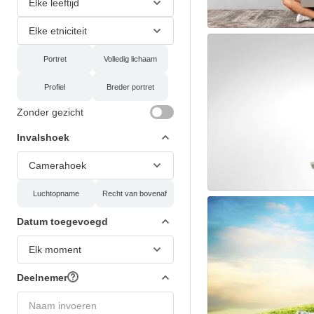
Elke leeftijd
Elke etniciteit
Portret
Volledig lichaam
Profiel
Breder portret
Zonder gezicht
Invalshoek
Camerahoek
Luchtopname
Recht van bovenaf
Datum toegevoegd
Elk moment
Deelnemer
Naam invoeren