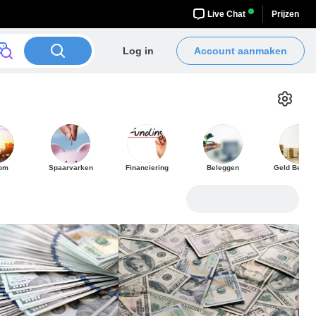
Live Chat
Prijzen
Log in
Account aanmaken
dom
Spaarvarken
Financiering
Beleggen
Geld Bespa