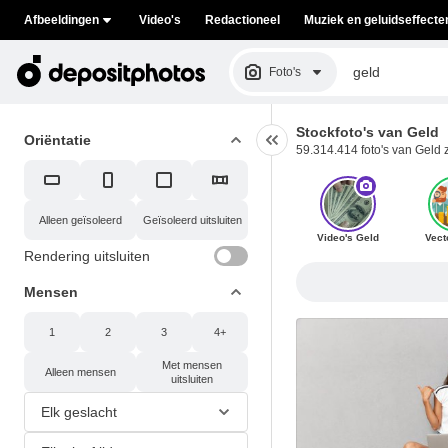
Afbeeldingen
Video's
Redactioneel
Muziek en geluidseffecte
Foto's
Stockfoto's van Geld
Oriëntatie
59.314.414 foto's van Geld z
Alleen geïsoleerd
Geïsoleerd uitsluiten
Video's Geld
Vect
Rendering uitsluiten
Mensen
1
2
3
4+
Met mensen
Alleen mensen
uitsluiten
Elk geslacht