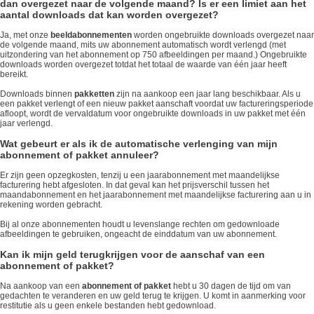
dan overgezet naar de volgende maand? Is er een limiet aan het
aantal downloads dat kan worden overgezet?
Ja, met onze
beeldabonnementen
worden ongebruikte downloads overgezet naar
de volgende maand, mits uw abonnement automatisch wordt verlengd (met
uitzondering van het abonnement op 750 afbeeldingen per maand.) Ongebruikte
downloads worden overgezet totdat het totaal de waarde van één jaar heeft
bereikt.
Downloads binnen
pakketten
zijn na aankoop een jaar lang beschikbaar. Als u
een pakket verlengt of een nieuw pakket aanschaft voordat uw factureringsperiode
afloopt, wordt de vervaldatum voor ongebruikte downloads in uw pakket met één
jaar verlengd.
Wat gebeurt er als ik de automatische verlenging van mijn
abonnement of pakket annuleer?
Er zijn geen opzegkosten, tenzij u een jaarabonnement met maandelijkse
facturering hebt afgesloten. In dat geval kan het prijsverschil tussen het
maandabonnement en het jaarabonnement met maandelijkse facturering aan u in
rekening worden gebracht.
Bij al onze abonnementen houdt u levenslange rechten om gedownloade
afbeeldingen te gebruiken, ongeacht de einddatum van uw abonnement.
Kan ik mijn geld terugkrijgen voor de aanschaf van een
abonnement of pakket?
Na aankoop van een
abonnement of pakket
hebt u 30 dagen de tijd om van
gedachten te veranderen en uw geld terug te krijgen. U komt in aanmerking voor
restitutie als u geen enkele bestanden hebt gedownload.