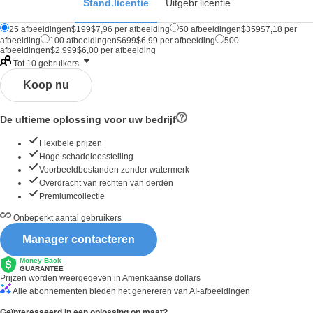
Stand.licentie
Uitgebr.licentie
25
afbeeldingen
$
199
$
7,96
per afbeelding
50
afbeeldingen
$
359
$
7,18
per
afbeelding
100
afbeeldingen
$
699
$
6,99
per afbeelding
500
afbeeldingen
$
2.999
$
6,00
per afbeelding
Tot 10 gebruikers
Koop nu
De ultieme oplossing voor uw bedrijf
Flexibele prijzen
Hoge schadeloosstelling
Voorbeeldbestanden zonder watermerk
Overdracht van rechten van derden
Premiumcollectie
Onbeperkt aantal gebruikers
Manager contacteren
Money Back
GUARANTEE
Prijzen worden weergegeven in Amerikaanse dollars
Alle abonnementen bieden het genereren van AI-afbeeldingen
Geïnteresseerd in een oplossing op maat?