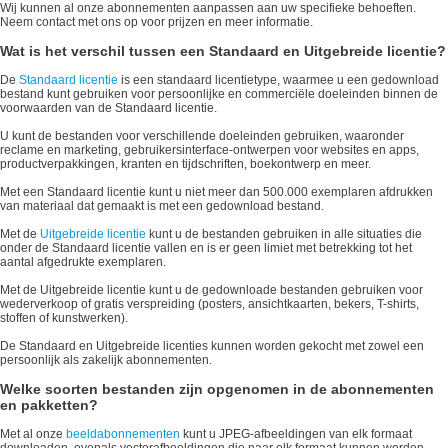
Wij kunnen al onze abonnementen aanpassen aan uw specifieke behoeften.
Neem contact met ons op voor prijzen en meer informatie.
Wat is het verschil tussen een Standaard en Uitgebreide licentie?
De
Standaard licentie
is een standaard licentietype, waarmee u een gedownload
bestand kunt gebruiken voor persoonlijke en commerciële doeleinden binnen de
voorwaarden van de Standaard licentie.
U kunt de bestanden voor verschillende doeleinden gebruiken, waaronder
reclame en marketing, gebruikersinterface-ontwerpen voor websites en apps,
productverpakkingen, kranten en tijdschriften, boekontwerp en meer.
Met een Standaard licentie kunt u niet meer dan 500.000 exemplaren afdrukken
van materiaal dat gemaakt is met een gedownload bestand.
Met de
Uitgebreide licentie
kunt u de bestanden gebruiken in alle situaties die
onder de Standaard licentie vallen en is er geen limiet met betrekking tot het
aantal afgedrukte exemplaren.
Met de Uitgebreide licentie kunt u de gedownloade bestanden gebruiken voor
wederverkoop of gratis verspreiding (posters, ansichtkaarten, bekers, T-shirts,
stoffen of kunstwerken).
De Standaard en Uitgebreide licenties kunnen worden gekocht met zowel een
persoonlijk als zakelijk abonnementen.
Welke soorten bestanden zijn opgenomen in de abonnementen
en pakketten?
Met al onze
beeldabonnementen
kunt u JPEG-afbeeldingen van elk formaat