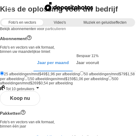
Kies de oplossing voor uw bedrijf
Foto's en vectors
Video's
Muziek en geluidseffecten
Bekijk abonnementen voor
particulieren
Abonnement
Foto's en vectors van elk formaat,
binnen uw maandelijkse limiet
Bespaar 11%
Jaar per maand
Jaar vooruit
25
afbeeldingen
/mnd
$
49
$
1,96
per afbeelding
50
afbeeldingen
/mnd
$
79
$
1,58
per afbeelding
150
afbeeldingen
/mnd
$
159
$
1,06
per afbeelding
500
afbeeldingen
/mnd
$
269
$
0,54
per afbeelding
Tot 10 gebruikers
Koop nu
Pakketten
Foto's en vectors van elk formaat,
binnen één jaar