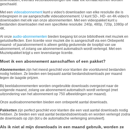
downloaden, evenals vectorafbeeldingen die naar elk formaat kunnen worden
geschaald.
Met een
videoabonnement
kunt u video's downloaden van elke resolutie die is
inbegrepen in uw aangeschafte videoabonnement. U kunt SD-, HD- en 4K-video's
downloaden met elk van onze abonnementen. Met een videopakket kunt u
bestanden downloaden met een specifieke resolutie: 240p, 480p, 720p, 1080p of
4K.
Al onze
audio-abonnementen
bieden toegang tot onze bibliotheek met muziek en
geluidseffecten. Een licentie voor muziek die is aangeschaft via een Onbeperkt
maand- of jaarabonnement is alleen geldig gedurende de looptijd van uw
abonnement, of zolang uw abonnement automatisch wordt verlengd. Met een
Muziekpakket krijgt u een levenslange licentie.
Moet ik een abonnement aanschaffen of een pakket?
Abonnementen
zijn het meest geschikt voor klanten die voortdurend bestanden
nodig hebben. Ze bieden een bepaald aantal bestandsdownloads per maand
tegen de laagste prijzen.
Bij beeldabonnementen worden ongebruikte downloads overgezet naar de
volgende maand, zolang uw abonnement automatisch wordt verlengd (met
uitzondering van het abonnement op 750 afbeeldingen per maand).
Onze audioabonnementen bieden een onbeperkt aantal downloads.
Pakketten
zijn perfect geschikt voor klanten die een vast aantal downloads nodig
hebben. Ze bieden een vast aantal bestandsdownloads en worden verlengd zodra
de downloads op zijn (tot u de automatische verlenging annuleert).
Als ik niet al mijn downloads in een maand gebruik, worden ze