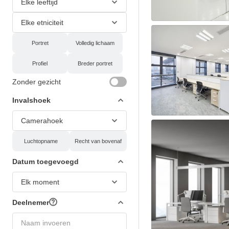
Elke leeftijd
Elke etniciteit
Portret
Volledig lichaam
Profiel
Breder portret
Zonder gezicht
Invalshoek
Camerahoek
Luchtopname
Recht van bovenaf
Datum toegevoegd
Elk moment
Deelnemer
Naam invoeren