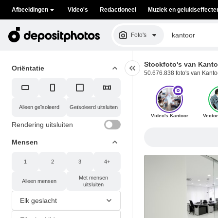
Afbeeldingen
Video's
Redactioneel
Muziek en geluidseffecte
Foto's
Stockfoto's van Kanto
Oriëntatie
50.676.838 foto's van Kantoo
Alleen geïsoleerd
Geïsoleerd uitsluiten
Video's Kantoor
Vecto
Rendering uitsluiten
Mensen
1
2
3
4+
Met mensen
Alleen mensen
uitsluiten
Elk geslacht