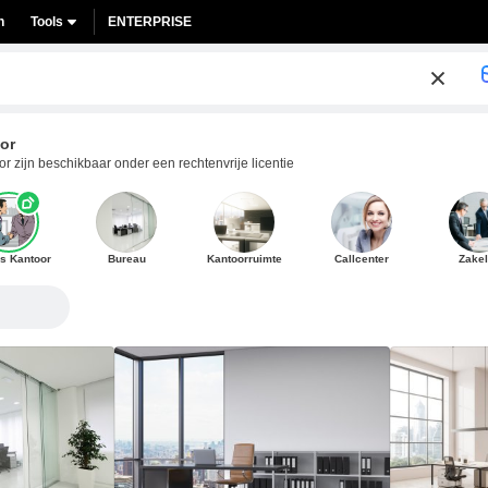
n
Tools
ENTERPRISE
or
r zijn beschikbaar onder een rechtenvrije licentie
rs Kantoor
Bureau
Kantoorruimte
Callcenter
Zakel