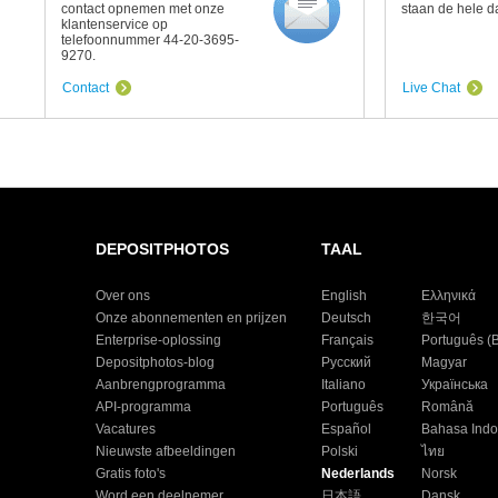
contact opnemen met onze
staan de hele da
klantenservice op
telefoonnummer 44-20-3695-
9270.
Contact
Live Chat
DEPOSITPHOTOS
TAAL
Over ons
English
Ελληνικά
Onze abonnementen en prijzen
Deutsch
한국어
Enterprise-oplossing
Français
Português (B
Depositphotos-blog
Русский
Magyar
Aanbrengprogramma
Italiano
Українська
API-programma
Português
Română
Vacatures
Español
Bahasa Indo
Nieuwste afbeeldingen
Polski
ไทย
Gratis foto's
Nederlands
Norsk
Word een deelnemer
日本語
Dansk