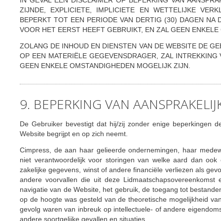
IN GEVAL EEN DISCLAIMER OF BEPERKING VAN AANSPRAK
ZIJNDE, EXPLICIETE, IMPLICIETE EN WETTELIJKE V
BEPERKT TOT EEN PERIODE VAN DERTIG (30) DAGEN NA
VOOR HET EERST HEEFT GEBRUIKT, EN ZAL GEEN ENKELE 
ZOLANG DE INHOUD EN DIENSTEN VAN DE WEBSITE DE GE
OP EEN MATERIËLE GEGEVENSDRAGER, ZAL INTREKKIN
GEEN ENKELE OMSTANDIGHEDEN MOGELIJK ZIJN.
9. BEPERKING VAN AANSPRAKELIJ
De Gebruiker bevestigt dat hij/zij zonder enige beperkingen de
Website begrijpt en op zich neemt.
Cimpress, de aan haar gelieerde ondernemingen, haar medewe
niet verantwoordelijk voor storingen van welke aard dan ook
zakelijke gegevens, winst of andere financiële verliezen als ge
andere voorvallen die uit deze Lidmaatschapsovereenkomst en
navigatie van de Website, het gebruik, de toegang tot bestande
op de hoogte was gesteld van de theoretische mogelijkheid van 
gevolg waren van inbreuk op intellectuele- of andere eigendoms
andere soortgelijke gevallen en situaties.