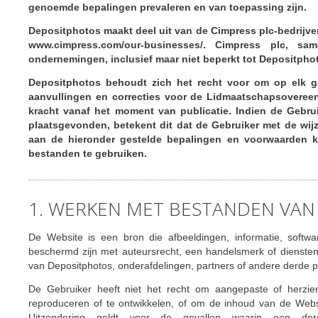
genoemde bepalingen prevaleren en van toepassing zijn.
Depositphotos maakt deel uit van de Cimpress plc-bedrijven
www.cimpress.com/our-businesses/. Cimpress plc, 
ondernemingen, inclusief maar niet beperkt tot Depositph
Depositphotos behoudt zich het recht voor om op elk gew
aanvullingen en correcties voor de Lidmaatschapsovereen
kracht vanaf het moment van publicatie. Indien de Gebrui
plaatsgevonden, betekent dit dat de Gebruiker met de wij
aan de hieronder gestelde bepalingen en voorwaarden ka
bestanden te gebruiken.
1. WERKEN MET BESTANDEN VAN
De Website is een bron die afbeeldingen, informatie, software
beschermd zijn met auteursrecht, een handelsmerk of dienstenm
van Depositphotos, onderafdelingen, partners of andere derde 
De Gebruiker heeft niet het recht om aangepaste of herzien
reproduceren of te ontwikkelen, of om de inhoud van de Website
Uitzondering geldt voor de gevallen waarin een derg