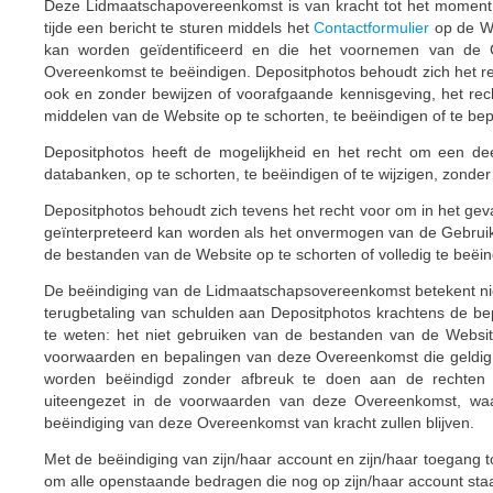
Deze Lidmaatschapovereenkomst is van kracht tot het moment 
tijde een bericht te sturen middels het
Contactformulier
op de W
kan worden geïdentificeerd en die het voornemen van de 
Overeenkomst te beëindigen. Depositphotos behoudt zich het 
ook en zonder bewijzen of voorafgaande kennisgeving, het rec
middelen van de Website op te schorten, te beëindigen of te be
Depositphotos heeft de mogelijkheid en het recht om een dee
databanken, op te schorten, te beëindigen of te wijzigen, zonde
Depositphotos behoudt zich tevens het recht voor om in het geva
geïnterpreteerd kan worden als het onvermogen van de Gebruike
de bestanden van de Website op te schorten of volledig te beëin
De beëindiging van de Lidmaatschapsovereenkomst betekent niet d
terugbetaling van schulden aan Depositphotos krachtens de be
te weten: het niet gebruiken van de bestanden van de Websi
voorwaarden en bepalingen van deze Overeenkomst die geldi
worden beëindigd zonder afbreuk te doen aan de rechten 
uiteengezet in de voorwaarden van deze Overeenkomst, waa
beëindiging van deze Overeenkomst van kracht zullen blijven.
Met de beëindiging van zijn/haar account en zijn/haar toegang 
om alle openstaande bedragen die nog op zijn/haar account sta