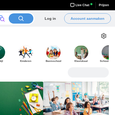
Live Chat
Prijzen
Log in
Account aanmaken
ijl
Kinderen
Basisschool
Klaslokaal
Schoolspul