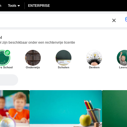
n
Tools
ENTERPRISE
l
 zijn beschikbaar onder een rechtenvrije licentie
rs School
Onderwijs
Scholen
Denken
Leerst