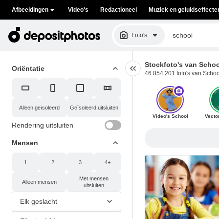
Afbeeldingen
Video's
Redactioneel
Muziek en geluidseffecte
Foto's
Stockfoto's van Schoo
Oriëntatie
46.854.201 foto's van School
Alleen geïsoleerd
Geïsoleerd uitsluiten
Video's School
Vecto
Rendering uitsluiten
Mensen
1
2
3
4+
Met mensen
Alleen mensen
uitsluiten
Elk geslacht