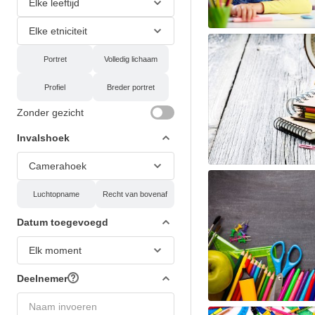
Elke leeftijd
Elke etniciteit
Portret
Volledig lichaam
Profiel
Breder portret
Zonder gezicht
Invalshoek
Camerahoek
Luchtopname
Recht van bovenaf
Datum toegevoegd
Elk moment
Deelnemer
Naam invoeren