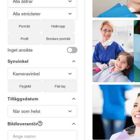
Alla åldrar
Alla etniciteter
Porträtt
Helkropp
Profil
Bredare porträtt
Inget ansikte
Synvinkel
Kameravinkel
Flygbild
Flat lay
Tilläggsdatum
När som helst
Bildleverantör
Ange namn