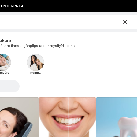
ENTERPRISE
äkare
kare finns tillgängliga under royaltyfri licens
ndvård
Kvinna