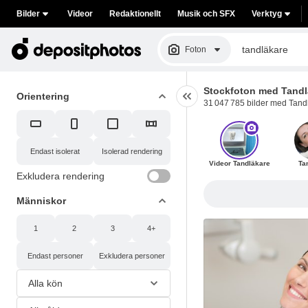
Bilder
Videor
Redaktionellt
Musik och SFX
Verktyg
Foton
Stockfoton med Tandl
Orientering
31 047 785 bilder med Tandlä
Endast isolerat
Isolerad rendering
Videor Tandläkare
Ta
Exkludera rendering
Människor
1
2
3
4+
Endast personer
Exkludera personer
Alla kön